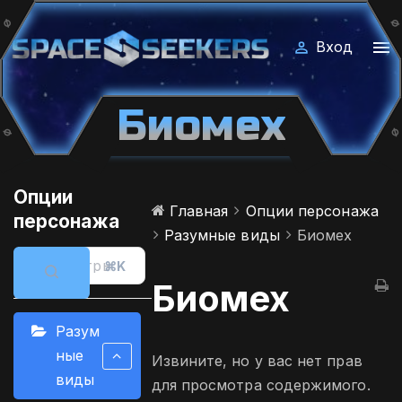
П
е
Вход
р
е
й
Биомех
т
и
к
Опции
с
Главная
Опции персонажа
персонажа
о
Разумные виды
Биомех
д
⌘K
е
Биомех
р
ж
Разум
и
ные
Извините, но у вас нет прав
м
виды
для просмотра содержимого.
о