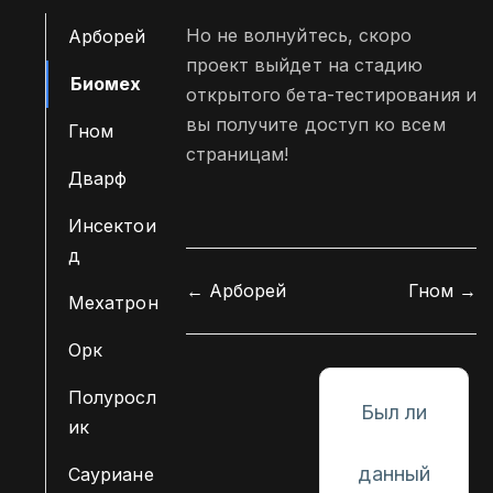
м
Но не волнуйтесь, скоро
Арборей
у
проект выйдет на стадию
Биомех
открытого бета-тестирования и
вы получите доступ ко всем
Гном
страницам!
Дварф
Инсектои
д
Н
← Арборей
Гном →
Мехатрон
а
в
Орк
и
Полуросл
г
Был ли
ик
а
ц
данный
Сауриане